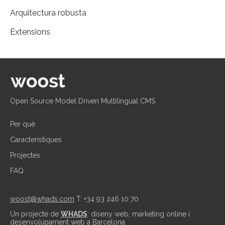
Arquitectura robusta
Extensions
Open Source Model Driven Multilingual CMS
Per què
Característiques
Projectes
FAQ
woost@whads.com
T: +34 93 246 10 70
Un projecte de
WHADS
: diseny web, marketing online i
desenvolupament web a Barcelona