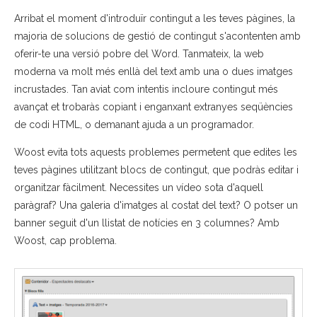
Arribat el moment d'introduïr contingut a les teves pàgines, la
majoria de solucions de gestió de contingut s'acontenten amb
oferir-te una versió pobre del Word. Tanmateix, la web
moderna va molt més enllà del text amb una o dues imatges
incrustades. Tan aviat com intentis incloure contingut més
avançat et trobaràs copiant i enganxant extranyes seqüències
de codi HTML, o demanant ajuda a un programador.
Woost evita tots aquests problemes permetent que edites les
teves pàgines utilitzant blocs de contingut, que podràs editar i
organitzar fàcilment. Necessites un vídeo sota d'aquell
paràgraf? Una galeria d'imatges al costat del text? O potser un
banner seguit d'un llistat de notícies en 3 columnes? Amb
Woost, cap problema.