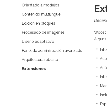
Orientado a modelos
Ex
Contenido multilíngüe
Decena
Edición en bloques
Procesado de imágenes
Woost i
Alguns
Diseño adaptativo
Inte
Panel de administración avanzado
Aut
Arquitectura robusta
Anál
Extensiones
Int
Maq
Inc
Exp