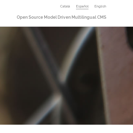
Català
Español
English
Open Source Model Driven Multilingual CMS